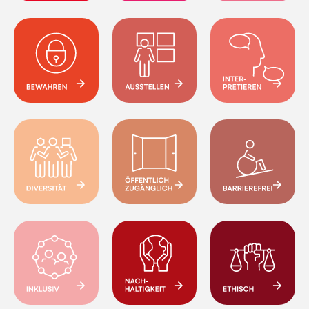
Nicht Gewinnorientiert
Forschen
Sammeln
Bewahren
Ausstellen
Interpretieren
Diversität
Öffentlich zugänglich
Barrierefrei
Inklusiv
Nachhaltigkeit
Ethisch