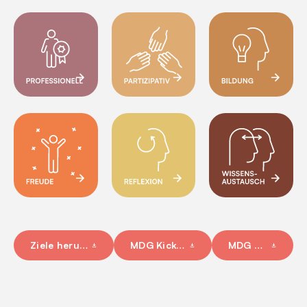
Professionell
Partizipativ
Bildung
Freude
Reflexion
Wissensaustausch
Ziele herunterladen (PDF)
MDG Kick-Starter-Bogen
MDG Poster (PDF)