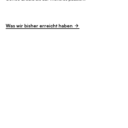
Was wir bisher erreicht haben
ÜBER UNS
Wirksamkeit sehen und
fördern
Die MDGs sind ein Kooperationsprojekt von ICOM
Deutschland und der NORDMETALL-Stiftung.
Gemeinsam möchten wir den Raum für fruchtbare
Diskussionen zur Sichtbarmachung der vieldimensionalen
gesellschaftlichen Wirkung von Museen eröffnen.