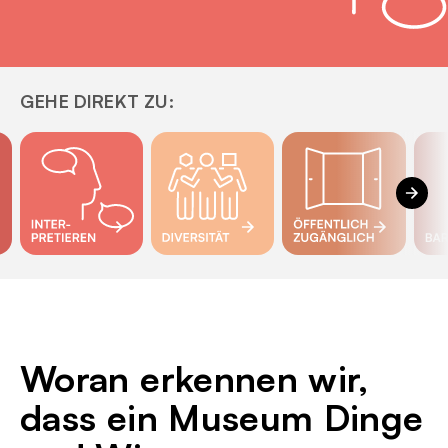
GEHE DIREKT ZU:
Interpretieren
Diversität
Öffentlich zugänglich
Barr
Woran erkennen wir,
dass ein Museum Dinge